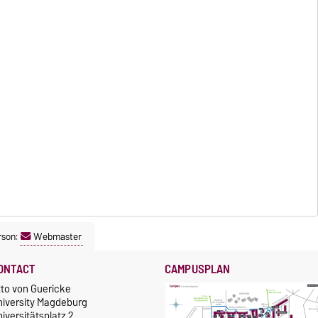
rson:
Webmaster
ONTACT
CAMPUSPLAN
tto von Guericke
niversity Magdeburg
iversitätsplatz 2