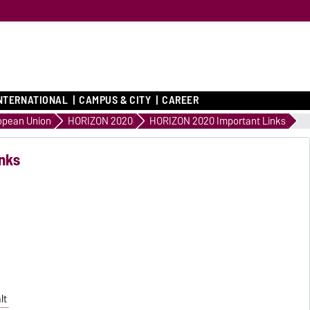
NTERNATIONAL
CAMPUS & CITY
CAREER
opean Union
HORIZON 2020
HORIZON 2020 Important Links
nks
lt