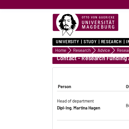
UNIVERSITY
STUDY
RESEARCH
I
Home
Research
Advice
Contact - Research Funding
Person
O
Head of department
B
Dipl-Ing. Martina Hagen