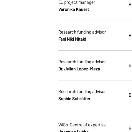
EU project manager
B
Veronika Kauert
Research funding advisor
B
Fani Niki Mitaki
Research funding advisor
B
Dr. Julian
Lopez-Meza
Research funding advisor
B
Sophie Schrötter
WiSo-Centre of expertise
B
Jeannine Lubbe