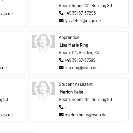
Room: Room: 101, Building 80
+49 391 67-57295
ovgu.de
lys.ziebell@ovgu.de
Apprentice
Lisa Marie Ring
Room: 114, Building 80
+49 391 67-57389
u.de
lisa.ring@ovgu.de
Student Assistent
Marlon Heite
ng 80
Room: Room: 114, Building 80
-
vgu.de
marlon.heite@ovgu.de