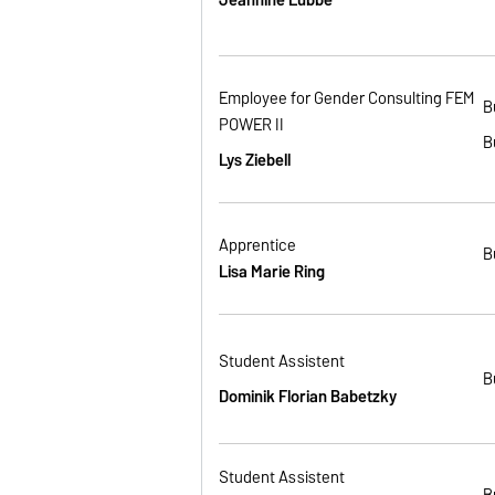
Employee for Gender Consulting FEM
B
POWER II
B
Lys Ziebell
Apprentice
B
Lisa Marie Ring
Student Assistent
B
Dominik Florian Babetzky
Student Assistent
B