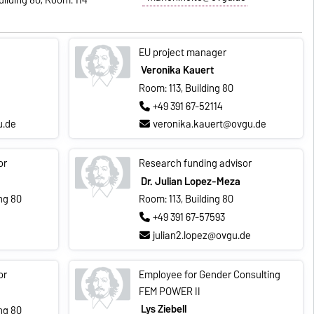
EU project manager
Veronika Kauert
Room: 113, Building 80
+49 391 67-52114
u.de
veronika.kauert@ovgu.de
or
Research funding advisor
Dr. Julian Lopez-Meza
ng 80
Room: 113, Building 80
+49 391 67-57593
julian2.lopez@ovgu.de
or
Employee for Gender Consulting
FEM POWER II
Lys Ziebell
ng 80