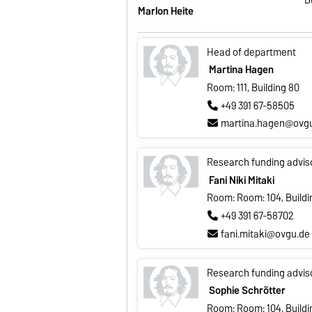
Marlon Heite
Head of department
Martina Hagen
Room: 111, Building 80
+49 391 67-58505
martina.hagen@ovg
Research funding advis
Fani Niki Mitaki
Room: Room: 104, Buildi
+49 391 67-58702
fani.mitaki@ovgu.de
Research funding advis
Sophie Schrötter
Room: Room: 104, Buildi