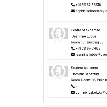
+49 391 67-58836
sophie.schroetter@
Centre of expertise
Jeannine Lubbe
Room: 101, Building 80
+49 391 67-57628
jeannine.lubbe@ovg
Student Assistent
Dominik Babetzky
Room: Room: 113, Buildi
-
dominik.babetzky@o