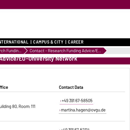
NTERNATIONAL
CAMPUS & CITY
CAREER
Research Funding Advice
Contact - Research Funding Advice/EU-University Network
 Advice/EU-University Network
ffice
Contact Data
+49 391 67-58505
uilding 80, Room: 111
martina.hagen@ovgu.de
+49 391 67-52114